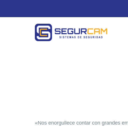
I
S
P
Nuestros cl
S
C
«Nos enorgullece contar con grandes emp