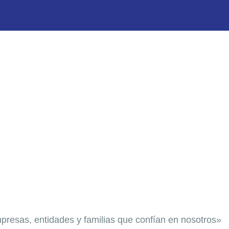
NICIO
OBRE NOSOTROS
RODUCTOS Y
ientes
ERVICIOS
ONTACTO
resas, entidades y familias que confían en nosotros»