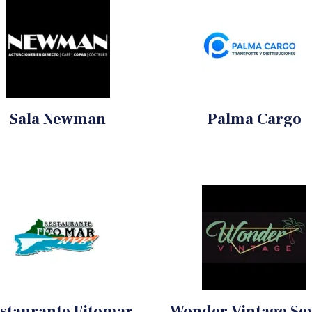
Sala Newman
Palma Cargo
staurante Fitomar
Wonder Vintage Sev