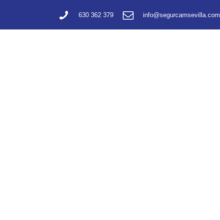
630 362 379
info@segurcamsevilla.com