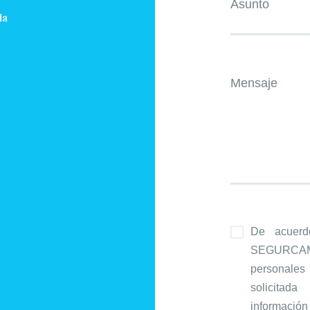
la
De acuerdo
SEGURCA
personale
solicitad
informació